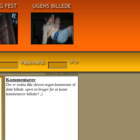
OPRET NY BRUGER!
.
Kommentarer
Der er endnu ikke skrevet nogen kommentar til
dette billede. opret en bruger for at kunne
kommenterer billeder! ;)