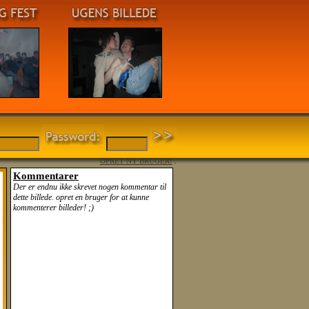
OPRET NY BRUGER!
.
Kommentarer
Der er endnu ikke skrevet nogen kommentar til
dette billede. opret en bruger for at kunne
kommenterer billeder! ;)